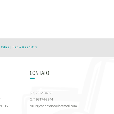
 19hrs | Sáb – 9 às 18hrs
CONTATO
(24) 2242-3609
)
(24) 98174-3344
POLIS
cirurgicaserrana@hotmail.com