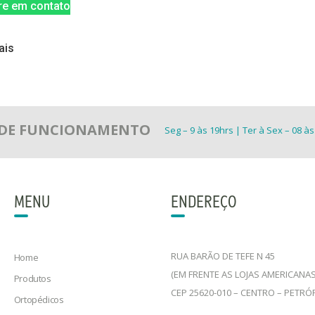
re em contato
ais
 DE FUNCIONAMENTO
Seg – 9 às 19hrs | Ter à Sex – 08 às
MENU
ENDEREÇO
RUA BARÃO DE TEFE N 45
Home
(EM FRENTE AS LOJAS AMERICANAS
Produtos
CEP 25620-010 – CENTRO – PETRÓ
Ortopédicos