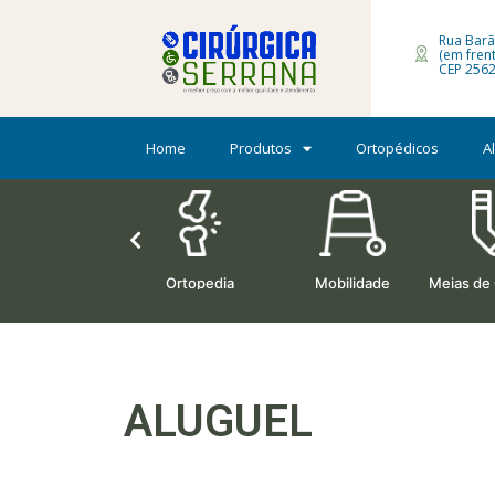
Rua Barã
(em fren
CEP 2562
Home
Produtos
Ortopédicos
A
Oxigenoterapia
Ortopedia
Mobilidade
Meias de
ALUGUEL