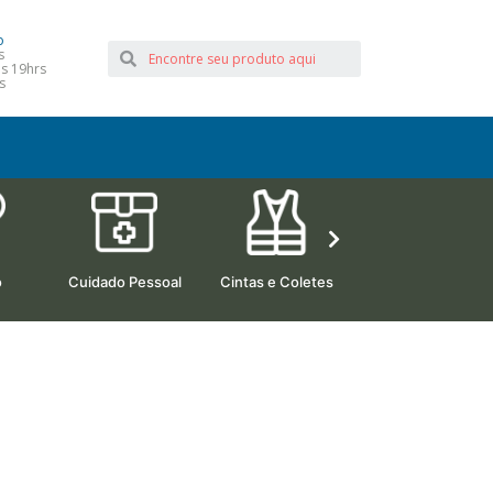
o
s
às 19hrs
s
o
Cuidado Pessoal
Cintas e Coletes
Camas Hospitalare