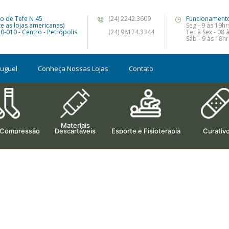
o de Tefe N 45
(24) 2242.3609
Funcionament
te as lojas americanas)
Seg - 9 às 19hr
0-010 - Centro - Petrópolis
(24) 98174.3344
Ter à Sex - 08 
Sáb - 9 às 18hr
luguel
Conheça Nossas Lojas
Contato
Materiais
 Compressão
Descartáveis
Esporte e Fisioterapia
Curativ