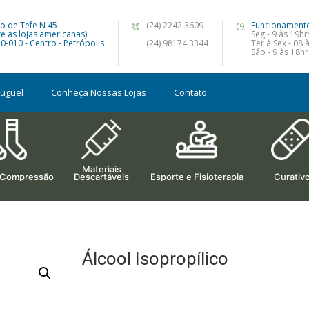
o de Tefe N 45
(24) 2242.3609
Funcionament
te as lojas americanas)
Seg - 9 às 19hr
0-010 - Centro - Petrópolis
(24) 98174.3344
Ter à Sex - 08 
Sáb - 9 às 18hr
luguel
Conheça Nossas Lojas
Contato
Materiais
 Compressão
Descartáveis
Esporte e Fisioterapia
Curativ
Álcool Isopropílico