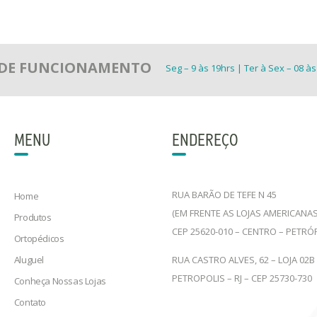
 DE FUNCIONAMENTO
Seg – 9 às 19hrs | Ter à Sex – 08 às
MENU
ENDEREÇO
RUA BARÃO DE TEFE N 45
Home
(EM FRENTE AS LOJAS AMERICANAS
Produtos
CEP 25620-010 – CENTRO – PETRÓ
Ortopédicos
Aluguel
RUA CASTRO ALVES, 62 – LOJA 02B
PETROPOLIS – RJ – CEP 25730-730
Conheça Nossas Lojas
Contato