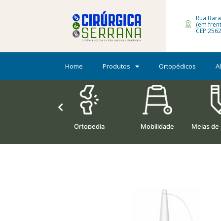
Rua Barã
(em fren
CEP 2562
Home
Produtos
Ortopédicos
A
Oxigenoterapia
Ortopedia
Mobilidade
Meias de