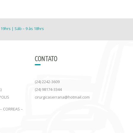
 19hrs | Sáb – 9 às 18hrs
CONTATO
(24) 2242-3609
)
(24) 98174-3344
POLIS
cirurgicaserrana@hotmail.com
 – CORREAS –