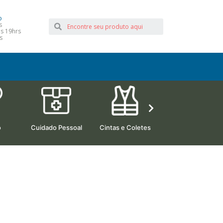
o
s
às 19hrs
s
o
Cuidado Pessoal
Cintas e Coletes
Camas Hospitalare