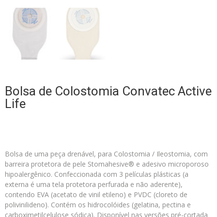
Bolsa de Colostomia Convatec Active
Life
Bolsa de uma peça drenável, para Colostomia / Ileostomia, com
barreira protetora de pele Stomahesive® e adesivo microporoso
hipoalergênico. Confeccionada com 3 películas plásticas (a
externa é uma tela protetora perfurada e não aderente),
contendo EVA (acetato de vinil etileno) e PVDC (cloreto de
polivinilideno). Contém os hidrocolóides (gelatina, pectina e
carboximetilcelulose sódica). Disponível nas versões pré-cortada