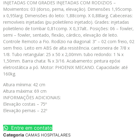
INJETADAS COM GRADES INJETADAS COM RODIZIOS –
Movimentos: 03 (dorso, perna, elevação). Dimensões 1,95comp.
x 0,95larg. Dimensões do leito: 1,88comp. X 0,88larg. Cabeceiras:
removíveis injetadas (pu polietileno injetado). Grades: injetadas
polietileno de tombar 0,81comp. X 0,37alt.. Posições: 06 – fowler,
semi – fowler, sentado, flexão, cárdico, elevação de leito.
Controle Remoto a Fio. Rodízio na diagonal: 3” – 02 com freio, 02
sem freio. Leito em ABS de alta resistência. cantoneira de 7/8 x
1/8. Tubo retangular: 25 x 50 x 2,00mm. tubo redondo: 1 ¼ x
1,50mm. Barra chata: ¾ x 3/16. Acabamento: pintura epóxi
eletrostática a pó. Motor: PHOENIX MECANO. Capacidade: até
160kg.
Altura mínima: 42 cm
Altura máxima: 69 cm
INFORMAÇÕES ADICIONAIS:
Elevação costas – 75º
Elevação pernas – 22º
Entre em contato
Categoria
CAMAS HOSPITALARES