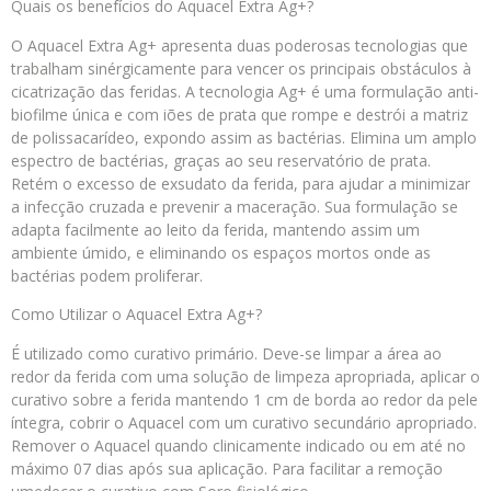
Quais os benefícios do Aquacel Extra Ag+?
O Aquacel Extra Ag+ apresenta duas poderosas tecnologias que
trabalham sinérgicamente para vencer os principais obstáculos à
cicatrização das feridas. A tecnologia Ag+ é uma formulação anti-
biofilme única e com iões de prata que rompe e destrói a matriz
de polissacarídeo, expondo assim as bactérias. Elimina um amplo
espectro de bactérias, graças ao seu reservatório de prata.
Retém o excesso de exsudato da ferida, para ajudar a minimizar
a infecção cruzada e prevenir a maceração. Sua formulação se
adapta facilmente ao leito da ferida, mantendo assim um
ambiente úmido, e eliminando os espaços mortos onde as
bactérias podem proliferar.
Como Utilizar o Aquacel Extra Ag+?
É utilizado como curativo primário. Deve-se limpar a área ao
redor da ferida com uma solução de limpeza apropriada, aplicar o
curativo sobre a ferida mantendo 1 cm de borda ao redor da pele
íntegra, cobrir o Aquacel com um curativo secundário apropriado.
Remover o Aquacel quando clinicamente indicado ou em até no
máximo 07 dias após sua aplicação. Para facilitar a remoção