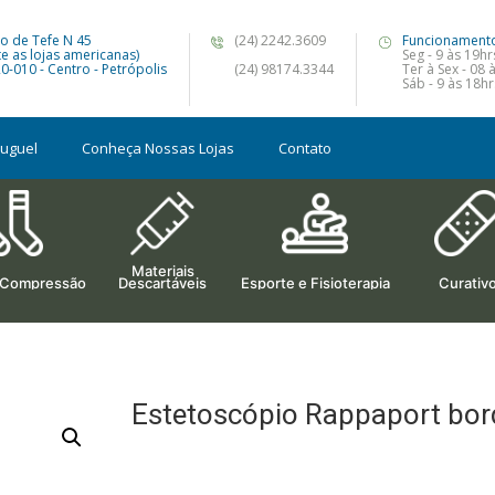
o de Tefe N 45
(24) 2242.3609
Funcionament
te as lojas americanas)
Seg - 9 às 19hr
0-010 - Centro - Petrópolis
(24) 98174.3344
Ter à Sex - 08 
Sáb - 9 às 18hr
luguel
Conheça Nossas Lojas
Contato
Materiais
 Compressão
Descartáveis
Esporte e Fisioterapia
Curativ
Estetoscópio Rappaport bor