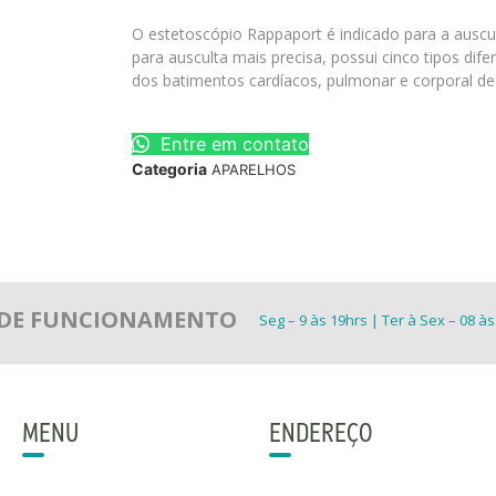
O estetoscópio Rappaport é indicado para a ausc
para ausculta mais precisa, possui cinco tipos dif
dos batimentos cardíacos, pulmonar e corporal de
Entre em contato
Categoria
APARELHOS
 DE FUNCIONAMENTO
Seg – 9 às 19hrs | Ter à Sex – 08 às
MENU
ENDEREÇO