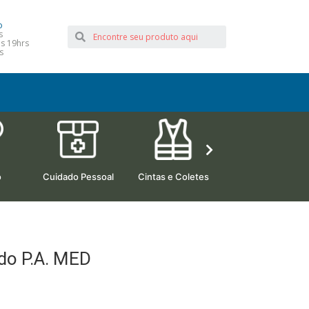
o
s
às 19hrs
s
o
Cuidado Pessoal
Cintas e Coletes
Camas Hospitalare
do P.A. MED