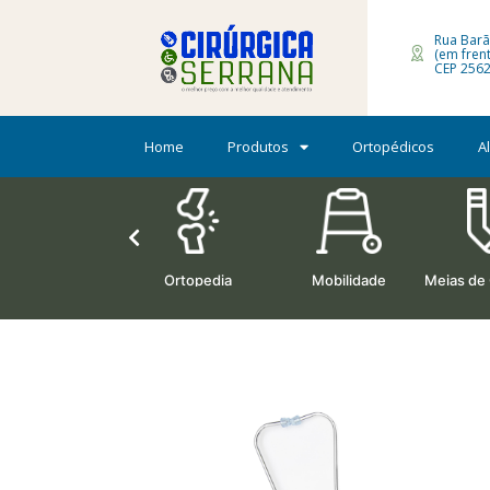
Rua Barã
(em fren
CEP 2562
Home
Produtos
Ortopédicos
A
Oxigenoterapia
Ortopedia
Mobilidade
Meias de