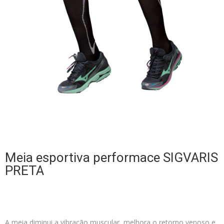
Meia esportiva performace SIGVARIS
PRETA
A meia diminui a vibração muscular, melhora o retorno venoso e