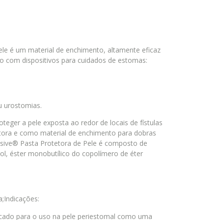
le é um material de enchimento, altamente eficaz
so com dispositivos para cuidados de estomas:
u urostomias.
eger a pele exposta ao redor de locais de fístulas
tetora e como material de enchimento para dobras
hesive® Pasta Protetora de Pele é composto de
anol, éster monobutílico do copolímero de éter
la;Indicações:
icado para o uso na pele periestomal como uma