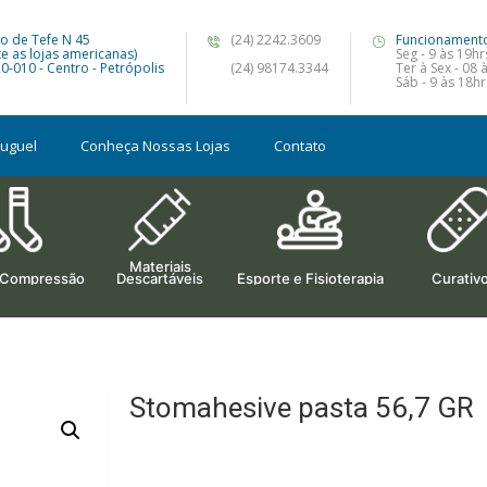
o de Tefe N 45
(24) 2242.3609
Funcionament
te as lojas americanas)
Seg - 9 às 19hr
0-010 - Centro - Petrópolis
(24) 98174.3344
Ter à Sex - 08 
Sáb - 9 às 18hr
luguel
Conheça Nossas Lojas
Contato
Materiais
 Compressão
Descartáveis
Esporte e Fisioterapia
Curativ
Stomahesive pasta 56,7 GR