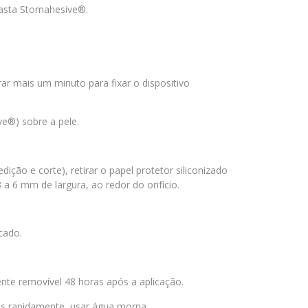
asta Stomahesive®.
ar mais um minuto para fixar o dispositivo
ve®) sobre a pele.
ição e corte), retirar o papel protetor siliconizado
 a 6 mm de largura, ao redor do orifício.
cado.
nte removível 48 horas após a aplicação.
is rapidamente, usar água morna.