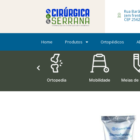
Rua Barã
(em fren
CEP 2562
Home
Produtos
Ortopédicos
A
Oxigenoterapia
Ortopedia
Mobilidade
Meias de