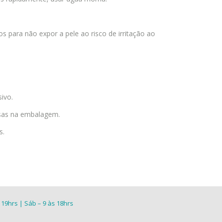
 para não expor a pele ao risco de irritação ao
ivo.
ssas na embalagem.
s.
 19hrs | Sáb – 9 às 18hrs