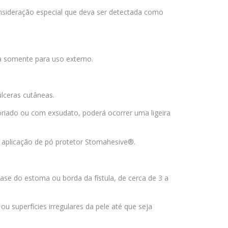
sideração especial que deva ser detectada como
a somente para uso externo.
úlceras cutâneas.
oriado ou com exsudato, poderá ocorrer uma ligeira
a aplicação de pó protetor Stomahesive®.
base do estoma ou borda da fístula, de cerca de 3 a
 superfícies irregulares da pele até que seja