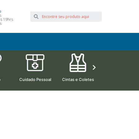
o
s
às 19hrs
s
o
Cuidado Pessoal
Cintas e Coletes
Camas Hospitalare