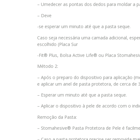
– Umedecer as pontas dos dedos para moldar a p
– Deve
-se esperar um minuto até que a pasta seque.
Caso seja necessária uma camada adicional, esper
escolhido (Placa Sur
-Fit® Plus, Bolsa Active Life® ou Placa Stomahesi
Método 2:
– Após o preparo do dispositivo para aplicação (med
e aplicar um anel de pasta protetora, de cerca de 3
– Esperar um minuto até que a pasta seque.
– Aplicar o dispositivo à pele de acordo com o indi
Remoção da Pasta:
– Stomahesive® Pasta Protetora de Pele é facilme
– Caso a pasta protetora precise ser removida ma