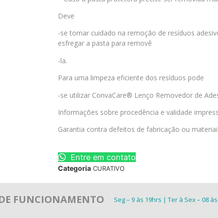
Deve
-se tomar cuidado na remoção de resíduos adesivos
esfregar a pasta para removê
-la.
Para uma limpeza eficiente dos resíduos pode
-se utilizar ConvaCare® Lenço Removedor de Ades
Informações sobre procedência e validade impre
Garantia contra defeitos de fabricação ou materiai
Entre em contato
Categoria
CURATIVO
 DE FUNCIONAMENTO
Seg – 9 às 19hrs | Ter à Sex – 08 às