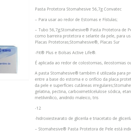
Pasta Protetora Stomahesive 56,7g Convatec
– Para usar ao redor de Estomas e Fístulas;
– Tubo 56,7g;Stomahesive® Pasta Protetora de Pe
como barreira protetora e selante da pele, para u
Placas Protetoras;Stomahesive®, Placas Sur
-Fit® Plus e Bolsas Active Life®.
É aplicada ao redor de colostomias, ileostomias o
A pasta Stomahesive® também é utilizada para prot
entre a base do estoma e o orifício da placa pro
da pele e superfícies cutâneas irregulares;Stoma
gelatina, pectina, carboximetilcelulose sódica, et
metilvinílico, anidrido maleico, tris
-12
-hidroxiestearato de glicerila e triacetato de gliceri
– Stomahesive® Pasta Protetora de Pele está ind