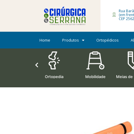
Rua Barã
(em fren
CEP 2562
Home
Produtos
Ortopédicos
A
Oxigenoterapia
Ortopedia
Mobilidade
Meias de