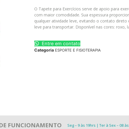
O Tapete para Exercícios serve de apoio para exer
com maior comodidade. Sua espessura proporciona
qualquer atividade leve, evitando o contato direto d
leve para transportar. Disponível nas cores: roxo, l
Entre em contato
Categoria
ESPORTE E FISIOTERAPIA
 DE FUNCIONAMENTO
Seg – 9 às 19hrs | Ter à Sex – 08 às