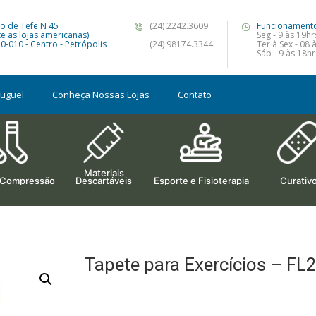
o de Tefe N 45
(24) 2242.3609
Funcionament
te as lojas americanas)
Seg - 9 às 19hr
0-010 - Centro - Petrópolis
(24) 98174.3344
Ter à Sex - 08 
Sáb - 9 às 18hr
luguel
Conheça Nossas Lojas
Contato
Materiais
 Compressão
Descartáveis
Esporte e Fisioterapia
Curativ
Tapete para Exercícios – FL