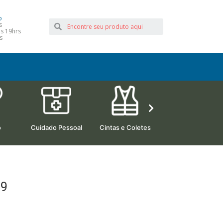
o
s
às 19hrs
s
o
Cuidado Pessoal
Cintas e Coletes
Camas Hospitalare
29